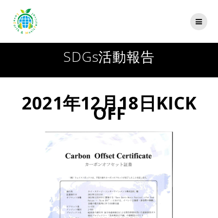
コ
ン
テ
ン
ツ
SDGs活動報告
へ
ス
キ
ッ
2021年12月18日KICK
プ
OFF