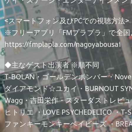
ケイ・ステージ・エンターテインメン
<スマートフォン及びPCでの視聴方法>
※フリーアプリ「FMプラプラ」で
https://fmplapla.com/nagoyabousai
◆主なゲスト出演者 ※順不同
T-BOLAN・ゴールデンボンバー・No
ダイアモンド☆ユカイ・BURNOUT SYNDRO
Wagg・吉田栄作・スターダストレビュー・竹内
ヒトリエ ・LOVE PSYCHEDELICO ・T-S
ファンキーモンキーベイビーズ ・BRE