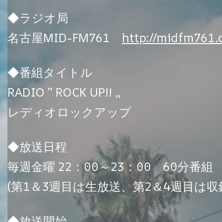
◆ラジオ局
名古屋MID-FM761
http://midfm761.
◆番組タイトル
RADIO ” ROCK UP!! „
レディオロックアップ
◆放送日程
毎週金曜 22：00～23：00 60分番組
(第1＆3週目は生放送、第2＆4週目は収
◆放送開始