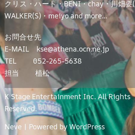
クリス・ハート・BENI・chay・川畑要(CHE
WALKER(S)・meiyo and more…
お問合せ先
E-MAIL kse@athena.ocn.ne.jp
TEL 052-265-5638
担当 植松
K Stage Entertainment Inc. All Rights
Reserved.
Neve
| Powered by
WordPress