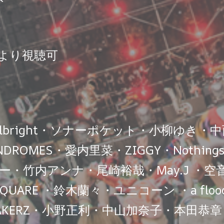
ト
全国より視聴可
velbright・ソナーポケット・小柳ゆき
MES・愛内里菜・ZIGGY・Nothings Car
アンナ・尾崎裕哉・May.J ・空音 ・FIEL
QUARE ・鈴木蘭々・ユニコーン ・a flood of 
AKERZ・小野正利・中山加奈子・本田恭