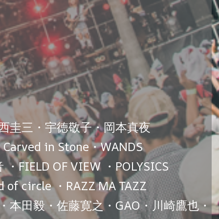
・中西圭三・宇徳敬子・岡本真夜
ved in Stone・WANDS
D OF VIEW ・POLYSICS
circle ・RAZZ MA TAZZ
章・本田毅・佐藤寛之・GAO・川崎鷹也・