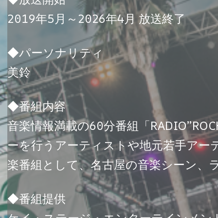
2019年5月～2026年4月 放送終了
◆パーソナリティ
美鈴
◆番組内容
音楽情報満載の60分番組「RADIO”R
ーを行うアーティストや地元若手アー
楽番組として、名古屋の音楽シーン、
◆番組提供