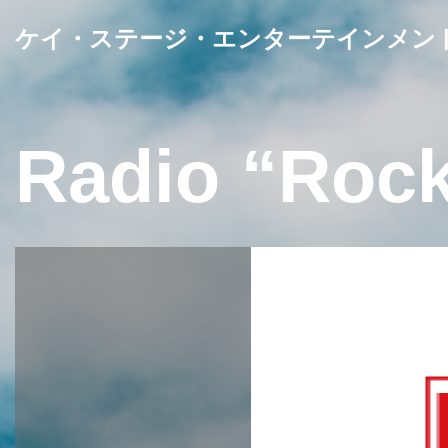
ケイ・ステージ・エンターテインメン
コ
ン
テ
Radio “Rock
ン
ツ
へ
ス
キ
ッ
プ