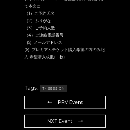
て本文に
（1）ご予約氏名
（2）ふりがな
（3）ご予約人数
（4）ご連絡電話番号
(5) メールアドレス
(6) プレミアムチケット購入希望の方のみ記
入 希望購入枚数( 枚)
Tags:
T- SESSION
PRV Event
NXT Event