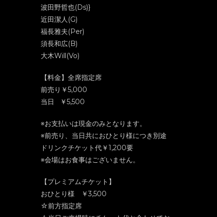
波田野哲也(Ds)}
近田潔人(G)
福長雅夫(Per)
須長和広(B)
大木Will(Vo)
【料金】全席指定席
前売り￥5,000
当日 ￥5,500
※お支払いは現金のみとなります。
※前売り、当日共におひとり様につき別途
ドリンクチケット代￥1,200要
※会場はお食事はございません。
【プレミアムチケット】
おひとり様 ￥3,500
☆前方指定席