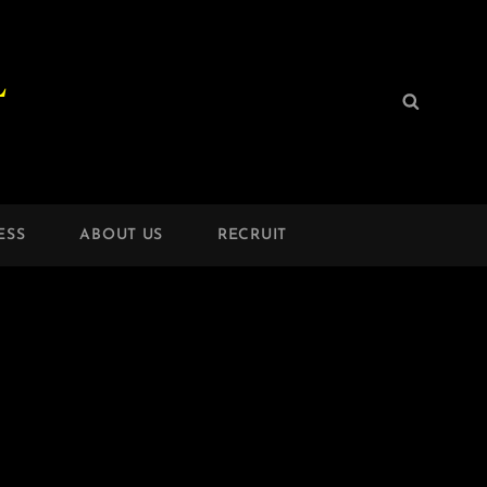
L
検
検
索:
索
ESS
ABOUT US
RECRUIT