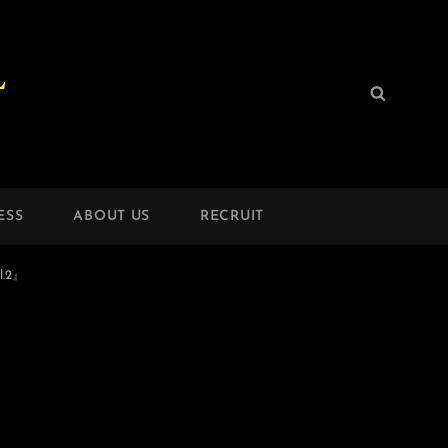
L
検
検
索:
索
ESS
ABOUT US
RECRUIT
l.2』