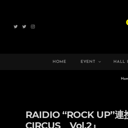
Twitter
Radio
Instagram
ROCK
UP!!
HOME
EVENT
HALL 
Ho
RAIDIO “ROCK UP”
CIRCUS Vol.2』