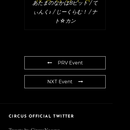
あたまのなかは8ビット / て
ぃんく♪ / じーくらむ！ / ナ
ト☆カン
PRV Event
NXT Event
CIRCUS OFFICIAL TWITTER
Tweets by CircusNagoya