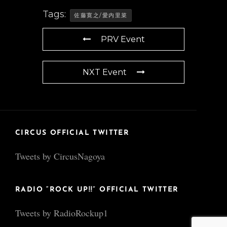
Tags:
佐藤寛之/愛内里菜
PRV Event
NXT Event
CIRCUS OFFICIAL TWITTER
Tweets by CircusNagoya
RADIO “ROCK UP!!” OFFICIAL TWITTER
Tweets by RadioRockup1