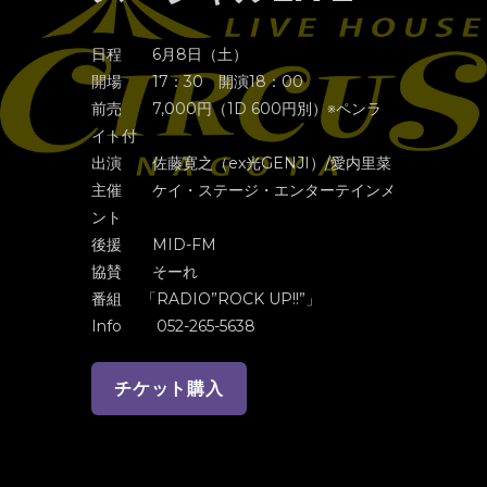
日程 6月8日（土）
開場 17：30 開演18：00
前売 7,000円（1D 600円別）※ペンラ
イト付
出演 佐藤寛之（ex光GENJI）/愛内里菜
主催 ケイ・ステージ・エンターテインメ
ント
後援 MID-FM
協賛 そーれ
番組 「RADIO”ROCK UP!!”」
Info 052-265-5638
チケット購入