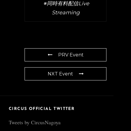
※同時有料配信Live
Streaming
PRV Event
NXT Event
CIRCUS OFFICIAL TWITTER
Tweets by CircusNagoya