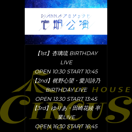
【1st】杏璃琉 BIRTHDAY
LIVE
OPEN 10:30 START 1
0:45
【2nd】梶野心望・愛川詩乃
BIRTHDAY LIVE
OPEN 13:30 START 13:45
【3rd】ゆりあ・田崎花綾 卒
業LIVE
OPEN 16:30 START 16:45