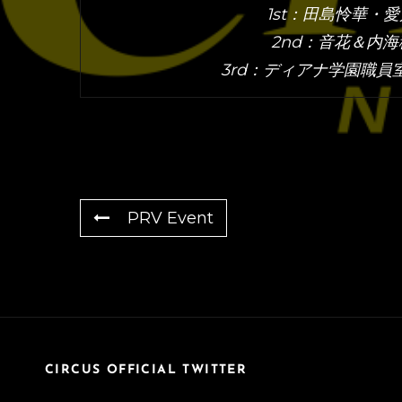
1st：田島怜華・
2nd：音花＆内海穂乃
3rd：ディアナ学園職員
PRV Event
CIRCUS OFFICIAL TWITTER