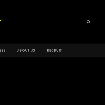
L
検
検
索:
索
ESS
ABOUT US
RECRUIT