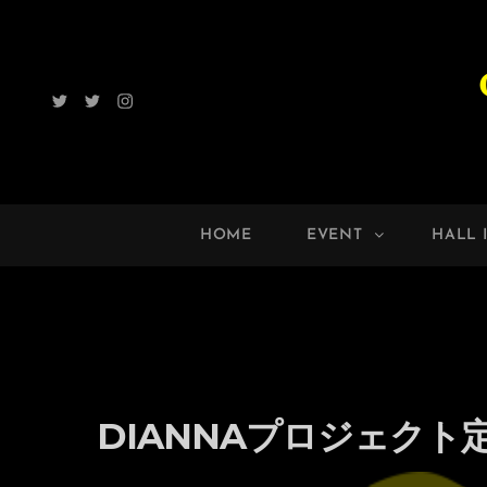
Twitter
Radio
Instagram
ROCK
UP!!
HOME
EVENT
HALL 
DIANNAプロジェクト定