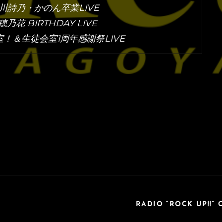
愛川詩乃・かのん卒業LIVE
花 BIRTHDAY LIVE
室！＆生徒会室1周年感謝祭LIVE
RADIO “ROCK UP!!” 