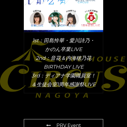
1st：田島怜華・愛川詩乃・
かのん卒業LIVE
2nd：音花＆内海穂乃花
BIRTHDAY LIVE
3rd：ディアナ学園職員室！
＆生徒会室1周年感謝祭LIVE
PRV Event