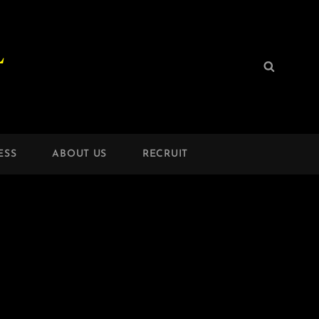
L
検
検
索:
索
ESS
ABOUT US
RECRUIT