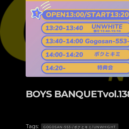
BOYS BANQUETvol.13
Tags:
GOGOSAN-553-/ボクとキミ/UNWHIGHT