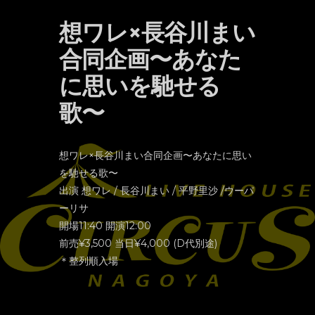
想ワレ×長谷川まい
合同企画〜あなた
に思いを馳せる
歌〜
想ワレ×長谷川まい合同企画〜あなたに思い
を馳せる歌〜
出演 想ワレ / 長谷川まい / 平野里沙 /ウーパ
ーリサ
開場11:40 開演12:00
前売¥3,500 当日¥4,000 (D代別途)
＊整列順入場