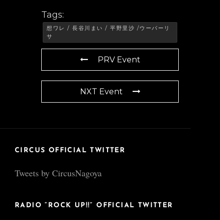
Tags:
想ワレ / 長谷川まい / 平野里沙 /ウーパーリ
サ
PRV Event
NXT Event
CIRCUS OFFICIAL TWITTER
Tweets by CircusNagoya
RADIO “ROCK UP!!” OFFICIAL TWITTER