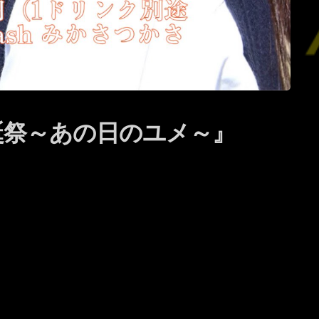
生誕祭～あの日のユメ～』