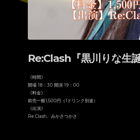
Re:Clash『黒川りな
《時間》
開場 18：30 開演 19：00
《料金》
前売一般1,500円（1ドリンク別途）
《出演》
Re:Clash、みかさつかさ