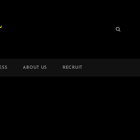
L
検
検
索:
索
ESS
ABOUT US
RECRUIT