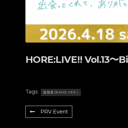
HORE:LIVE!! Vol.13〜
Tags:
堀梨恵(BAND VER.)
PRV Event