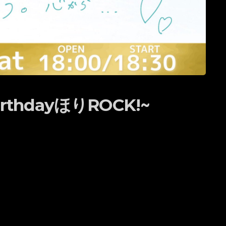
BirthdayほりROCK!~