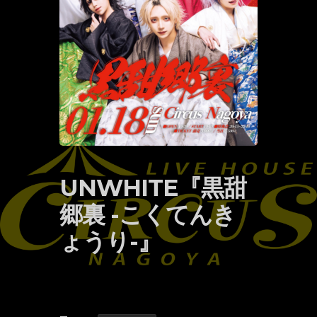
UNWHITE『黒甜
郷裏 -こくてんき
ょうり-』