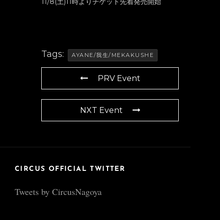
11/8(土)11時よりチケット先着発売開始
Tags:
AYANE/我生/MEKAKUSHE
PRV Event
NXT Event
CIRCUS OFFICIAL TWITTER
Tweets by CircusNagoya