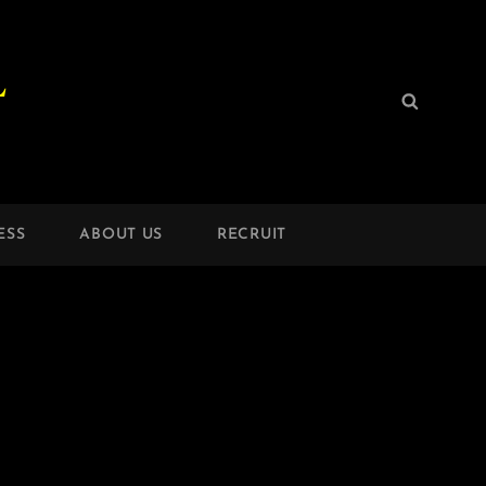
L
検
検
索:
索
ESS
ABOUT US
RECRUIT