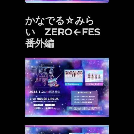
かなでる☆みら
い ZERO←FES
番外編