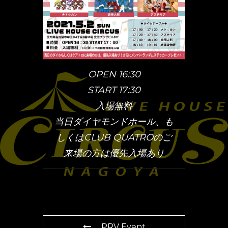
OPEN 16:30
START 17:30
入場無料
当日ダイヤモンドホール、も
しくはCLUB QUATROのご
来場の方は優先入場あり
PRV Event