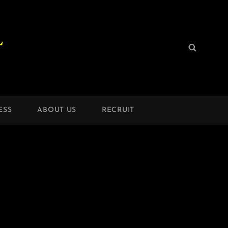
L
検
検
索:
索
ESS
ABOUT US
RECRUIT