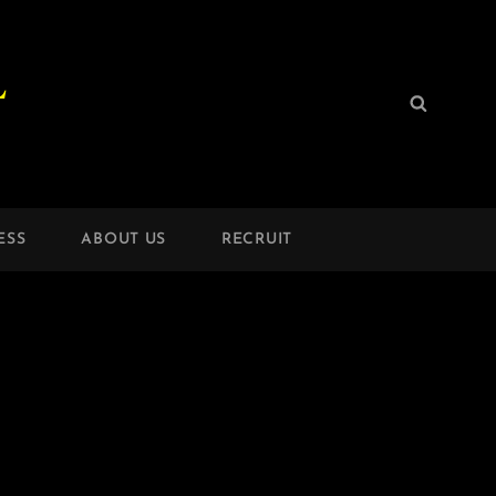
L
検
検
索:
索
ESS
ABOUT US
RECRUIT