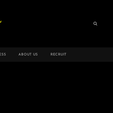
L
検
検
索:
索
ESS
ABOUT US
RECRUIT