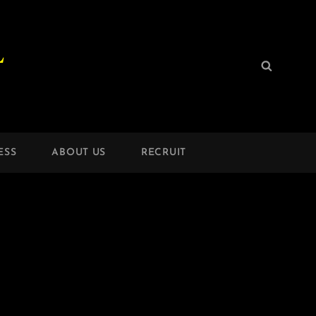
L
検
検
索:
索
ESS
ABOUT US
RECRUIT