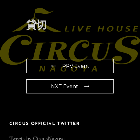
貸切
PRV Event
NXT Event
CIRCUS OFFICIAL TWITTER
Tweets by CircusNagoya