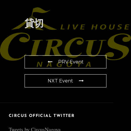
貸切
PRV Event
NXT Event
CIRCUS OFFICIAL TWITTER
Tweets by CircusNagoya