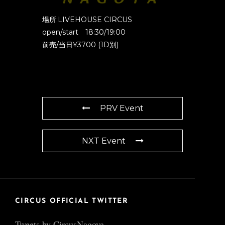
場所:LIVEHOUSE CIRCUS
open/start 18:30/19:00
前売/当日¥3700 (1D別)
PRV Event
NXT Event
CIRCUS OFFICIAL TWITTER
Tweets by CircusNagoya