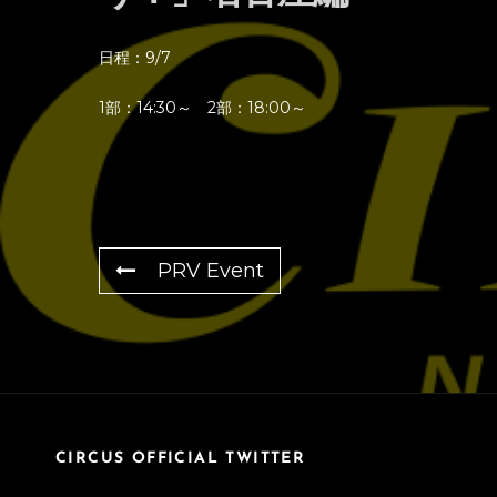
日程：9/7
1部：14:30～ 2部：18:00～
PRV Event
CIRCUS OFFICIAL TWITTER