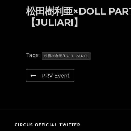
松田樹利亜×DOLL PA
【JULIARI】
Tags:
松田樹利亜/DOLL PARTS
PRV Event
CIRCUS OFFICIAL TWITTER