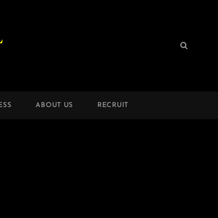
L
検
検
索:
索
ESS
ABOUT US
RECRUIT
】