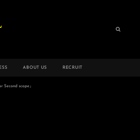
L
検
検
索:
索
ESS
ABOUT US
RECRUIT
Second scape』