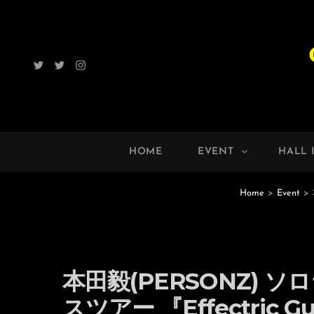
Twitter
Radio
Instagram
ROCK
UP!!
HOME
EVENT
HALL 
Home
>
Event
>
本田毅(PERSONZ) 
スツアー 『Effectric Gui