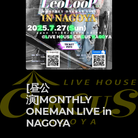
[昼公
演]MONTHLY
ONEMAN LIVE in
NAGOYA