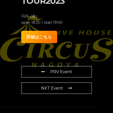
TOUR2023
10/6（金）
open 18:30 / start 19:00
詳細はこちら
PRV Event
NXT Event