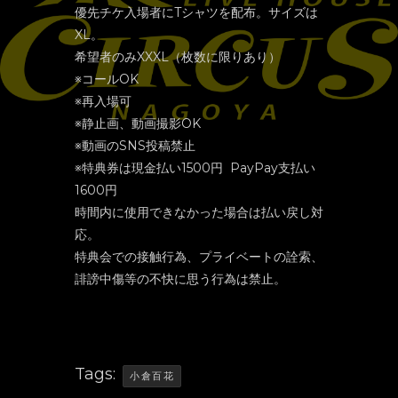
優先チケ入場者にTシャツを配布。サイズは
XL。
希望者のみXXXL（枚数に限りあり）
※コールOK
※再入場可
※静止画、動画撮影OK
※動画のSNS投稿禁止
※特典券は現金払い1500円 PayPay支払い
1600円
時間内に使用できなかった場合は払い戻し対
応。
特典会での接触行為、プライベートの詮索、
誹謗中傷等の不快に思う行為は禁止。
Tags:
小倉百花