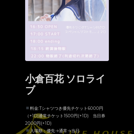
小倉百花 ソロライ
ブ
料金:Tシャツつき優先チケット6000円
（+1D)通常チケット1500円(+1D) 当日券
2000円(+1D)
入場順：優先→通常→当日