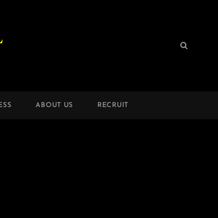
L
検
検
索:
索
ESS
ABOUT US
RECRUIT