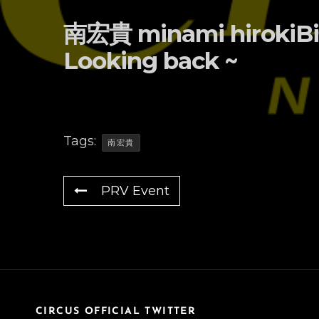
南宏貴 minami hirokiB
Looking back ~
Tags:
南宏貴
PRV Event
CIRCUS OFFICIAL TWITTER