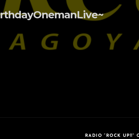
irthdayOnemanLive~
RADIO “ROCK UP!!” 