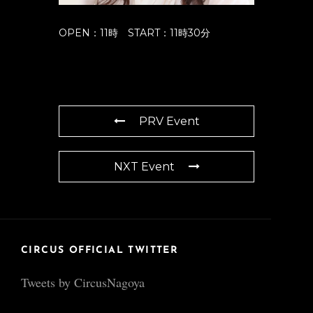
OPEN：11時 START：11時30分
PRV Event
NXT Event
CIRCUS OFFICIAL TWITTER
Tweets by CircusNagoya