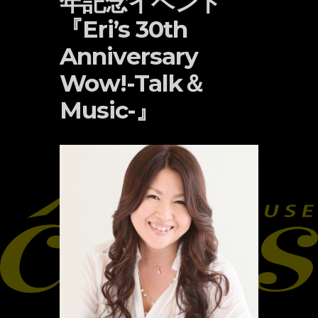
年記念イベント
『Eri’s 30th
Anniversary
Wow!-Talk＆
Music-』