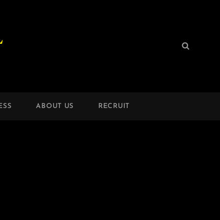
L
検
検
索:
索
ESS
ABOUT US
RECRUIT