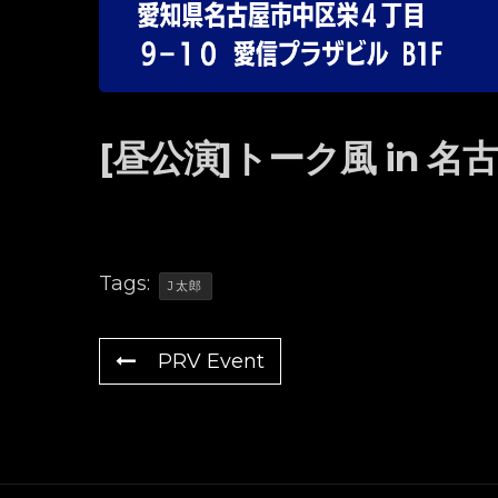
[昼公演]トーク風 in 名
Tags:
J太郎
PRV Event