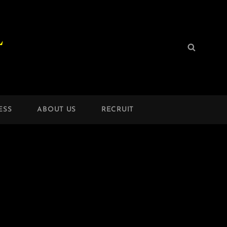
L
検
検
索:
索
ESS
ABOUT US
RECRUIT