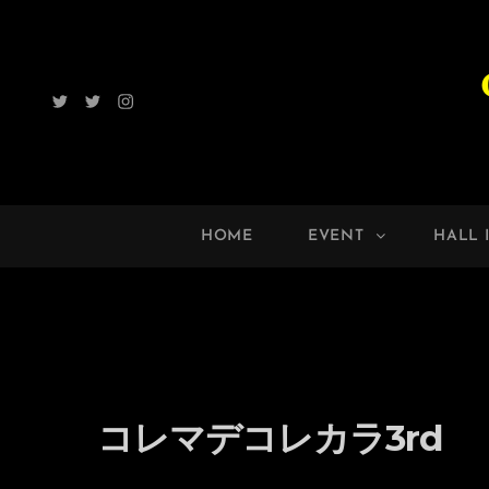
Twitter
Radio
Instagram
ROCK
UP!!
HOME
EVENT
HALL 
コレマデコレカラ3rd