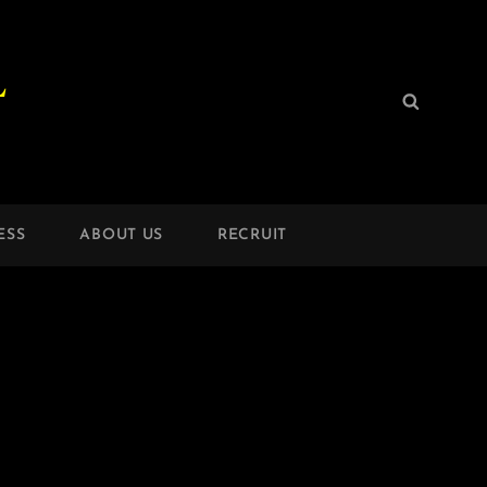
L
検
検
索:
索
ESS
ABOUT US
RECRUIT