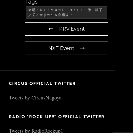
Tags:
会場：ＤＩＡＭＯＮＤ ＨＡＬＬ 他、新栄
／栄／大須の１５会場以上
PRV Event
NXT Event
CIRCUS OFFICIAL TWITTER
Tweets by CircusNagoya
RADIO “ROCK UP!!” OFFICIAL TWITTER
Tweets by RadioRockup1