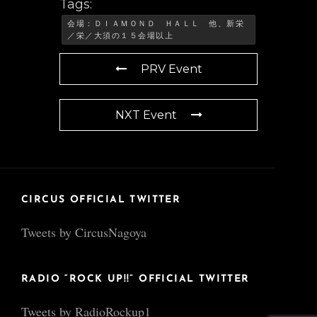
Tags:
会場：ＤＩＡＭＯＮＤ ＨＡＬＬ 他、新栄
／栄／大須の１５会場以上
PRV Event
NXT Event
CIRCUS OFFICIAL TWITTER
Tweets by CircusNagoya
RADIO “ROCK UP!!” OFFICIAL TWITTER
Tweets by RadioRockup1