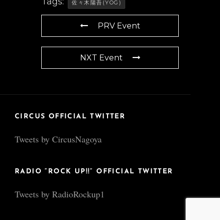
Tags:
佐々木陽吾(YOG)
PRV Event
NXT Event
CIRCUS OFFICIAL TWITTER
Tweets by CircusNagoya
RADIO “ROCK UP!!” OFFICIAL TWITTER
Tweets by RadioRockup1