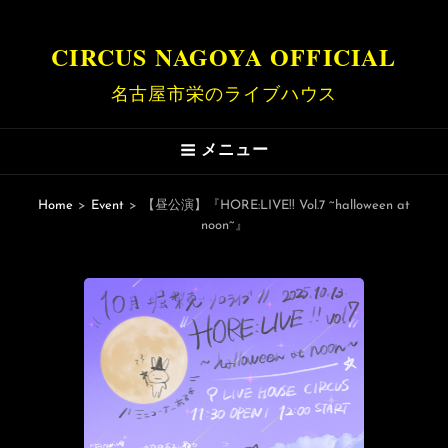
CIRCUS NAGOYA OFFICIAL
名古屋市栄のライブハウス
メニュー
Home
>
Event
>
【昼公演】『HORE:LIVE!! Vol.7 ~halloween at
noon~』