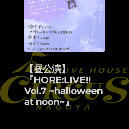
【昼公演】
『HORE:LIVE!!
Vol.7 ~halloween
at noon~』