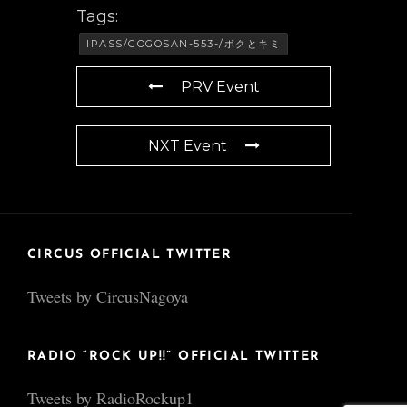
Tags:
IPASS/GOGOSAN-553-/ボクとキミ
PRV Event
NXT Event
CIRCUS OFFICIAL TWITTER
Tweets by CircusNagoya
RADIO “ROCK UP!!” OFFICIAL TWITTER
Tweets by RadioRockup1