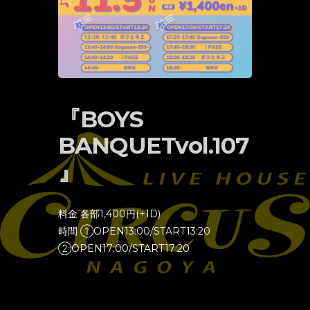
『BOYS
BANQUETvol.107
』
料金 各部1,400円(+1D)
時間 ①OPEN13:00/START13:20
②OPEN17:00/START17:20