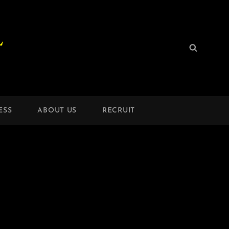
L
検
検
索:
索
ESS
ABOUT US
RECRUIT