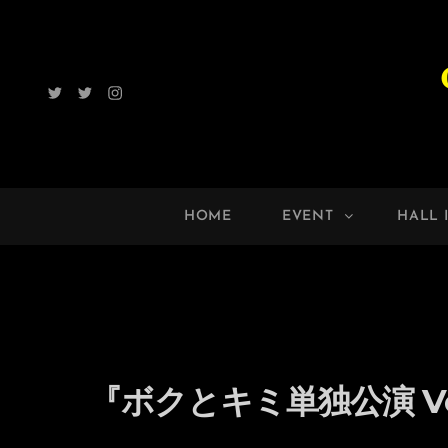
Twitter
Radio
Instagram
ROCK
UP!!
HOME
EVENT
HALL 
『ボクとキミ単独公演 Vo