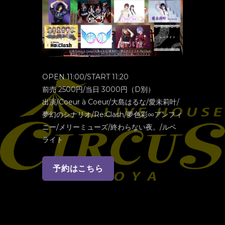
OPEN 11:00/START 11:20
前売 2500円/当日 3000円（D別）
出演/Coeur à Coeur/大島はるな/愛未莉叶/
夢幻のシナリオ/Re:Clash/夢色彩∞アンフィ
ニー/メリーミューズ/終わらない夜。/ルベ
ライト
予約はこちら