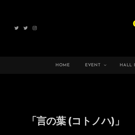
Twitter
Radio
Instagram
ROCK
UP!!
HOME
EVENT
HALL 
「言の葉 (コトノハ)」