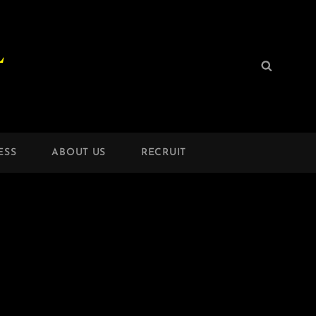
L
検
検
索:
索
ESS
ABOUT US
RECRUIT