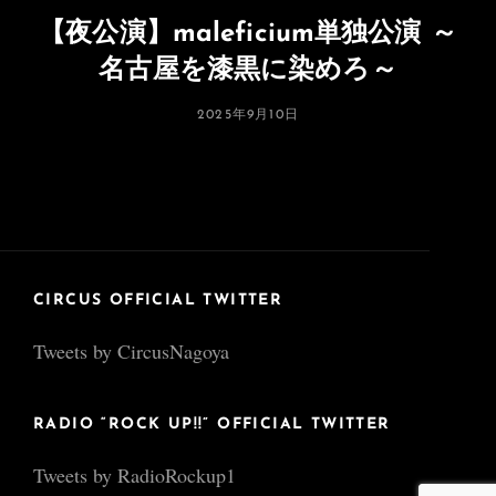
【夜公演】maleficium単独公演
～
名古屋を漆黒に染めろ～
投
2025年9月10日
稿
日:
CIRCUS OFFICIAL TWITTER
Tweets by CircusNagoya
RADIO “ROCK UP!!” OFFICIAL TWITTER
Tweets by RadioRockup1