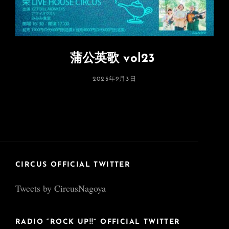
蒲公英歌 vol23
投
2025年9月3日
稿
日:
CIRCUS OFFICIAL TWITTER
Tweets by CircusNagoya
RADIO “ROCK UP!!” OFFICIAL TWITTER