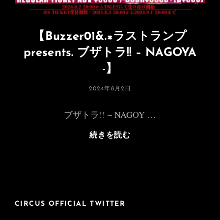
【Buzzer01&.×ラストランプ
presents. ブザトラ!! – NAGOYA
-】
投
2024年8月2日
稿
日:
ブザトラ!! – NAGOY …
【Buzzer01&.×
続きを読む
ラ
ス
ト
ラ
ン
プ
CIRCUS OFFICIAL TWITTER
Presents.