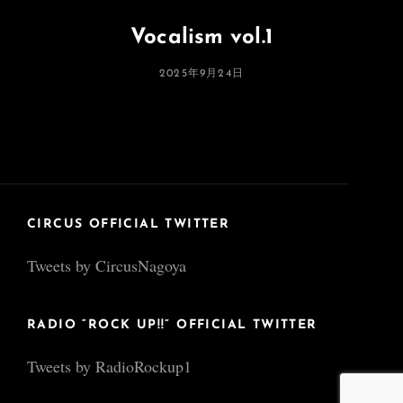
Vocalism vol.1
投
2025年9月24日
稿
日:
CIRCUS OFFICIAL TWITTER
Tweets by CircusNagoya
RADIO “ROCK UP!!” OFFICIAL TWITTER
Tweets by RadioRockup1