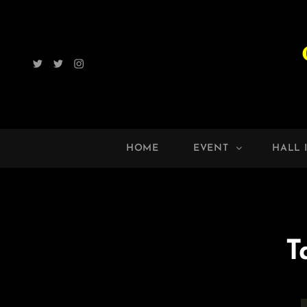
Twitter
Radio
Instagram
ROCK
UP!!
HOME
EVENT
HALL 
T