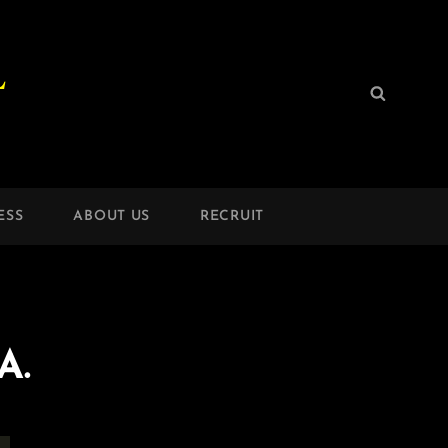
L
検
検
索:
索
ESS
ABOUT US
RECRUIT
A.