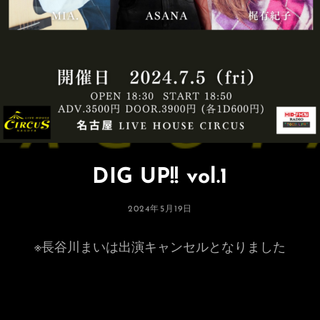
DIG UP!! vol.1
投
2024年5月19日
稿
日:
※長谷川まいは出演キャンセルとなりました